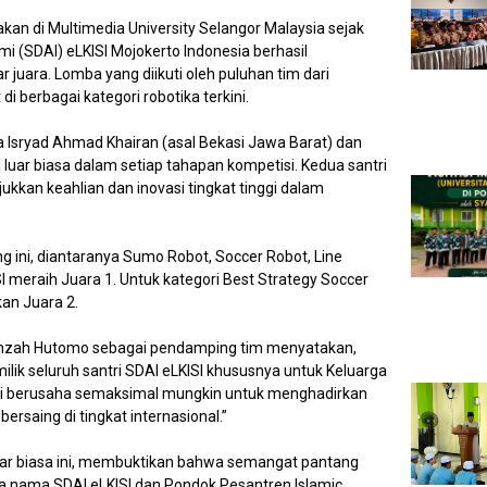
akan di Multimedia University Selangor Malaysia sejak
mi (SDAI) eLKISI Mojokerto Indonesia berhasil
juara. Lomba yang diikuti oleh puluhan tim dari
i berbagai kategori robotika terkini.
da Isryad Ahmad Khairan (asal Bekasi Jawa Barat) dan
l luar biasa dalam setiap tahapan kompetisi. Kedua santri
ukkan keahlian dan inovasi tingkat tinggi dalam
 ini, diantaranya Sumo Robot, Soccer Robot, Line
 meraih Juara 1. Untuk kategori Best Strategy Soccer
an Juara 2.
zah Hutomo sebagai pendamping tim menyatakan,
ilik seluruh santri SDAI eLKISI khususnya untuk Keluarga
ami berusaha semaksimal mungkin untuk menghadirkan
ersaing di tingkat internasional.”
uar biasa ini, membuktikan bahwa semangat pantang
 nama SDAI eLKISI dan Pondok Pesantren Islamic