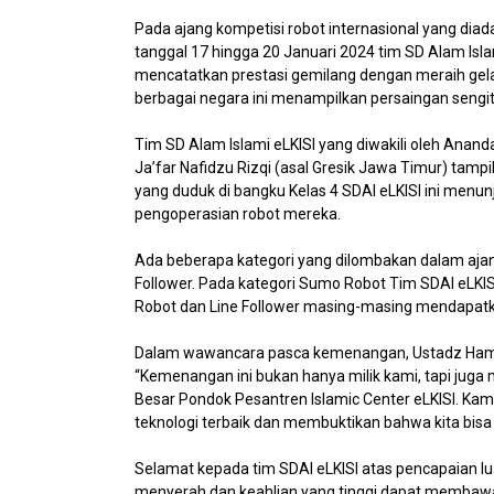
Pada ajang kompetisi robot internasional yang diad
tanggal 17 hingga 20 Januari 2024 tim SD Alam Isla
mencatatkan prestasi gemilang dengan meraih gelar 
berbagai negara ini menampilkan persaingan sengit d
Tim SD Alam Islami eLKISI yang diwakili oleh Anan
Ja’far Nafidzu Rizqi (asal Gresik Jawa Timur) tampi
yang duduk di bangku Kelas 4 SDAI eLKISI ini menunj
pengoperasian robot mereka.
Ada beberapa kategori yang dilombakan dalam ajang
Follower. Pada kategori Sumo Robot Tim SDAI eLKISI
Robot dan Line Follower masing-masing mendapatk
Dalam wawancara pasca kemenangan, Ustadz Ham
“Kemenangan ini bukan hanya milik kami, tapi juga m
Besar Pondok Pesantren Islamic Center eLKISI. K
teknologi terbaik dan membuktikan bahwa kita bisa b
Selamat kepada tim SDAI eLKISI atas pencapaian l
menyerah dan keahlian yang tinggi dapat membawa