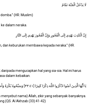
لَا يَدْخُلُ الْجَنَّةَ نَمَّامٌ
domba.” (HR. Muslim)
 ke dalam neraka.
إِنَّ الْكَذِبَ يَهْدِي إِلَى الْفُجُورِ وَإِنَّ الْفُجُورَ يَهْدِي إِلَى النَّارِ
 dan keburukan membawa kepada neraka.” (HR.
 daripada mengucapkan hal yang sia-sia. Hal ini harus
asa dalam kebaikan.
يَا أَيُّهَا الَّذِينَ آمَنُوا اذْكُرُوا اللَّهَ ذِكْرًا كَثِيرًا [٣٣:٤١] وَسَبِّحُوهُ بُكْرَةً وَأَصِيلًا [٣٣:٤٢]
n menyebut nama) Allah, zikir yang sebanyak-banyaknya.
ng.(QS. Al Akhzab (33):41-42)