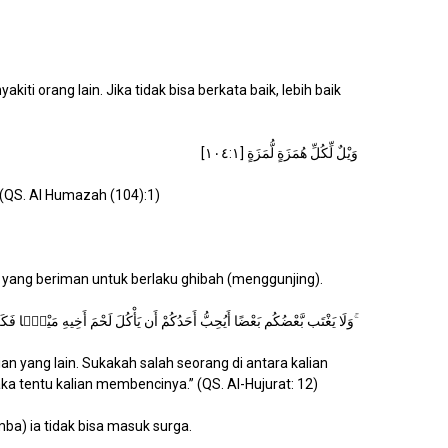
i orang lain. Jika tidak bisa berkata baik, lebih baik
وَيْلٌ لِّكُلِّ هُمَزَةٍ لُّمَزَةٍ [١٠٤:١]
 (QS. Al Humazah (104):1)
 yang beriman untuk berlaku ghibah (menggunjing).
وَلَا يَغْتَب بَّعْضُكُم بَعْضًا أَيُحِبُّ أَحَدُكُمْ أَن يَأْكُلَ لَحْمَ أَخِيهِ مَيْتًۭا فَكَرِهْتُمُوهُ ۚ
n yang lain. Sukakah salah seorang di antara kalian
tentu kalian membencinya.” (QS. Al-Hujurat: 12)
a) ia tidak bisa masuk surga.