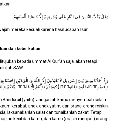
lullah ﷺ mengingatkan:
وَهَلْ يَكُبُّ النَّاسَ فِي النَّارِ عَلَى وُجُوهِهِمْ إِلَّا حَصَائِدُ أَلْسِنَتِهِمْ
ajah mereka kecuali karena hasil ucapan lisan
ikan dan keberkahan.
 ditujukan kepada ummat Al Qur’an saja, akan tetapi
lullah SAW.
وَإِذْ أَخَذْنَا مِيثَٰقَ بَنِىٓ إِسْرَٰٓءِيلَ لَا تَعْبُدُونَ إِلَّا ٱللَّهَ وَبِٱلْوَٰلِدَيْنِ إِحْس
وَأَقِيمُوا۟ ٱلصَّلَوٰةَ وَءَاتُوا۟ ٱلزَّكَوٰةَ ثُمَّ تَوَلَّيْتُمْ إِلَّا قَلِيلًۭا مِّنكُمْ وَأَ
ri Bani Israil (yaitu): Janganlah kamu menyembah selain
 kaum kerabat, anak-anak yatim, dan orang-orang miskin,
a, laksanakanlah salat dan tunaikanlah zakat. Tetapi
bagian kecil dari kamu, dan kamu (masih menjadi) orang-