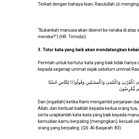
Terkait dengan bahaya lisan, Rasu
“Bukankah manusia akan diseret ke neraka di atas w
mereka?”) (HR. Tirmidzi)
3. Tutur kata yang baik akan mendatangkan keba
Perintah untuk bertutur kata yang baik tidak hanya
kepada segenap ummat sejak sebelum ummat Rasu
َٰنًا وَذِى ٱلْقُرْبَىٰ وَٱلْيَتَٰمَىٰ وَٱلْمَسَٰكِينِ وَقُولُوا۟ لِلنَّاسِ حُسْنًا
نتُم مُّعْرِضُونَ
Dan (ingatlah) ketika Kami mengambil perjanjian da
Allah, dan berbuat baiklah kepada kedua orang tua,
serta ucapkanlah kata-kata yang baik kepada manusi
kemudian kamu berpaling (mengingkari), kecuali se
orang yang berpaling. (QS. Al-Baqarah: 83)