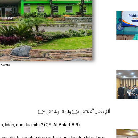
jokerto
أَلَمْ نَجْعَل لَّهُ عَيْنَيْنِ۝٨ وَلِسَانًا وَشَفَتَيْنِ۝٩
lidah, dan dua bibir? (QS. Al-Balad: 8-9)
yat di atas adalah dua mata, lisan, dan dua bibir. Lima