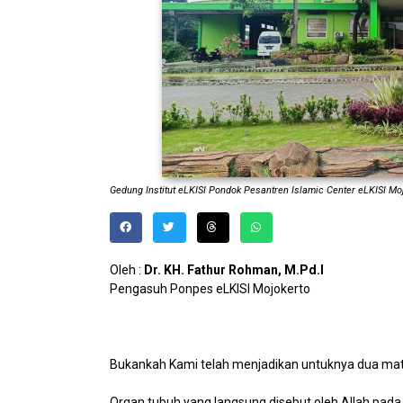
Gedung Institut eLKISI Pondok Pesantren Islamic Center eLKISI Mo
Oleh :
Dr. KH. Fathur Rohman, M.Pd.I
Pengasuh Ponpes eLKISI Mojokerto
Bukankah Kami telah menjadikan untuknya dua mata, 
Organ tubuh yang langsung disebut oleh Allah pada a