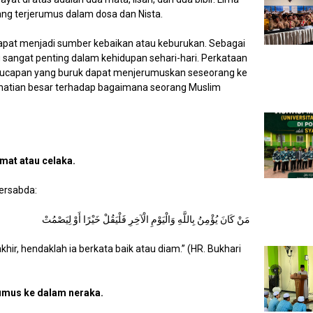
ang terjerumus dalam dosa dan Nista.
dapat menjadi sumber kebaikan atau keburukan. Sebagai
 sangat penting dalam kehidupan sehari-hari. Perkataan
 ucapan yang buruk dapat menjerumuskan seseorang ke
rhatian besar terhadap bagaimana seorang Muslim
mat atau celaka.
tu riwayat yang panjang, Rasulullah ﷺ bersabda:
مَنْ كَانَ يُؤْمِنُ بِاللَّهِ وَالْيَوْمِ الْآخِرِ فَلْيَقُلْ خَيْرًا أَوْ لِيَصْمُتْ
hir, hendaklah ia berkata baik atau diam.” (HR. Bukhari
rumus ke dalam neraka.