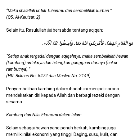
“Maka shalatlah untuk Tuhanmu dan sembelihlah kurban.”
(QS. Al-Kautsar: 2)
Selain itu, Rasulullah ﷺ bersabda tentang aqiqah:
مَعَ الْغُلَامِ عَقِيقَةٌ، فَأَهْرِيقُوا عَنْهُ دَمًا، وَأَمِيطُوا عَنْهُ الْأَذَى
“Setiap anak tergadai dengan aqiqahnya, maka sembelihlah hewan
(kambing) untuknya dan hilangkan gangguan darinya (cukur
rambutnya).”
(HR. Bukhari No. 5472 dan Muslim No. 2149)
Penyembelihan kambing dalam ibadah ini menjadi sarana
mendekatkan diri kepada Allah dan berbagi rezeki dengan
sesama.
Kambing dan Nilai Ekonomi dalam Islam
Selain sebagai hewan yang penuh berkah, kambing juga
memiliki nilai ekonomi yang tinggi. Daging, susu, kulit, dan