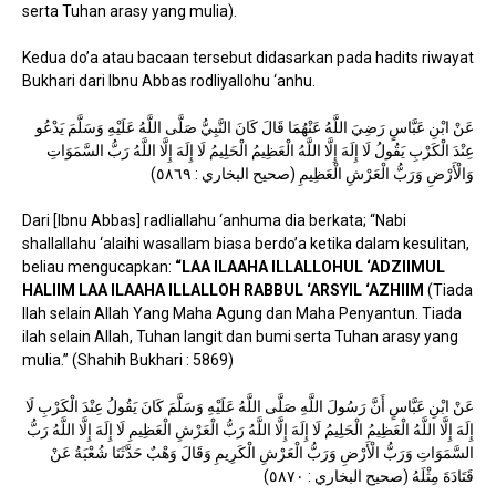
serta Tuhan arasy yang mulia).
Kedua do’a atau bacaan tersebut didasarkan pada hadits riwayat
Bukhari dari Ibnu Abbas rodliyallohu ‘anhu.
عَنْ ابْنِ عَبَّاسٍ رَضِيَ اللَّهُ عَنْهُمَا قَالَ كَانَ النَّبِيُّ صَلَّى اللَّهُ عَلَيْهِ وَسَلَّمَ يَدْعُو
عِنْدَ الْكَرْبِ يَقُولُ لَا إِلَهَ إِلَّا اللَّهُ الْعَظِيمُ الْحَلِيمُ لَا إِلَهَ إِلَّا اللَّهُ رَبُّ السَّمَوَاتِ
وَالْأَرْضِ وَرَبُّ الْعَرْشِ الْعَظِيمِ (صحيح البخاري : ٥٨٦٩)
Dari [Ibnu Abbas] radliallahu ‘anhuma dia berkata; “Nabi
shallallahu ‘alaihi wasallam biasa berdo’a ketika dalam kesulitan,
beliau mengucapkan:
“LAA ILAAHA ILLALLOHUL ‘ADZIIMUL
HALIIM LAA ILAAHA ILLALLOH RABBUL ‘ARSYIL ‘AZHIIM
(Tiada
Ilah selain Allah Yang Maha Agung dan Maha Penyantun. Tiada
ilah selain Allah, Tuhan langit dan bumi serta Tuhan arasy yang
mulia.” (Shahih Bukhari : 5869)
عَنْ ابْنِ عَبَّاسٍ أَنَّ رَسُولَ اللَّهِ صَلَّى اللَّهُ عَلَيْهِ وَسَلَّمَ كَانَ يَقُولُ عِنْدَ الْكَرْبِ لَا
إِلَهَ إِلَّا اللَّهُ الْعَظِيمُ الْحَلِيمُ لَا إِلَهَ إِلَّا اللَّهُ رَبُّ الْعَرْشِ الْعَظِيمِ لَا إِلَهَ إِلَّا اللَّهُ رَبُّ
السَّمَوَاتِ وَرَبُّ الْأَرْضِ وَرَبُّ الْعَرْشِ الْكَرِيمِ وَقَالَ وَهْبٌ حَدَّثَنَا شُعْبَةُ عَنْ
قَتَادَةَ مِثْلَهُ (صحيح البخاري : ٥٨٧۰)