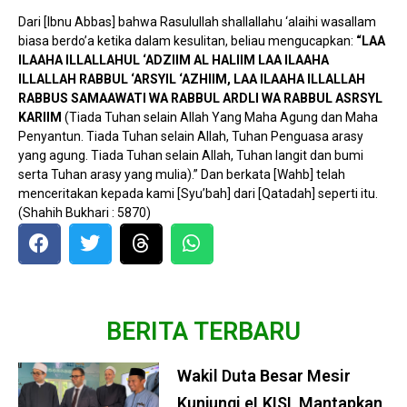
Dari [Ibnu Abbas] bahwa Rasulullah shallallahu ‘alaihi wasallam
biasa berdo’a ketika dalam kesulitan, beliau mengucapkan:
“LAA
ILAAHA ILLALLAHUL ‘ADZIIM AL HALIIM LAA ILAAHA
ILLALLAH RABBUL ‘ARSYIL ‘AZHIIM, LAA ILAAHA ILLALLAH
RABBUS SAMAAWATI WA RABBUL ARDLI WA RABBUL ASRSYL
KARIIM
(Tiada Tuhan selain Allah Yang Maha Agung dan Maha
Penyantun. Tiada Tuhan selain Allah, Tuhan Penguasa arasy
yang agung. Tiada Tuhan selain Allah, Tuhan langit dan bumi
serta Tuhan arasy yang mulia).” Dan berkata [Wahb] telah
menceritakan kepada kami [Syu’bah] dari [Qatadah] seperti itu.
(Shahih Bukhari : 5870)
BERITA TERBARU
Wakil Duta Besar Mesir
Kunjungi eLKISI, Mantapkan