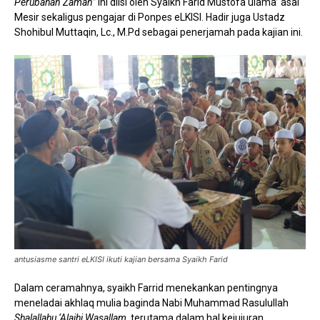
Perubahan Zaman”
ini diisi oleh Syaikh Farid Mustofa ulama’ asal
Mesir sekaligus pengajar di Ponpes eLKISI. Hadir juga Ustadz
Shohibul Muttaqin, Lc., M.Pd sebagai penerjamah pada kajian ini.
antusiasme santri eLKISI ikuti kajian bersama Syaikh Farid
Dalam ceramahnya, syaikh Farrid menekankan pentingnya
meneladai akhlaq mulia baginda Nabi Muhammad Rasulullah
Shalallahu ‘Alaihi Wasallam
, terutama dalam hal kejujuran,