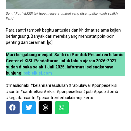
Santri Putri eLKISI tak lupa mencatat materi yang disampaikan oleh syaikh
Farid
Para santri tampak begitu antusias dan khidmat selama kajian
berlangsung. Banyak dari mereka yang mencatat poin-poin
penting dari ceramah. [jo]
Mari bergabung menjadi Santri di Pondok Pesantren Islamic
Center eLKISI. Pendaftaran untuk tahun ajaran 2026-2027
sudah dibuka sejak 1 Juli 2025. Informasi selengkapnya
kunjungi
psb.elkisi.com
#maulidnabi #kelahiranrasulullah #rabiulawal #ponpeselkisi
#santri #santrielkisi #elkisi #ponpeselkisi #psb #ppdb #pmb
#kegiatansantri #pesantrenterbaikdimojokerto