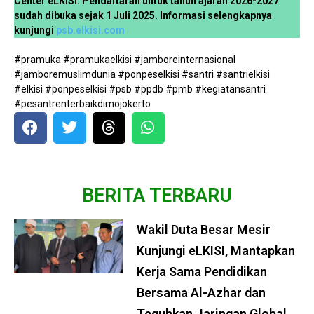
Center eLKISI. Pendaftaran untuk tahun ajaran 2026-2027
sudah dibuka sejak 1 Juli 2025. Informasi selengkapnya
kunjungi
psb.elkisi.com
#pramuka #pramukaelkisi #jamboreinternasional
#jamboremuslimdunia #ponpeselkisi #santri #santrielkisi
#elkisi #ponpeselkisi #psb #ppdb #pmb #kegiatansantri
#pesantrenterbaikdimojokerto
BERITA TERBARU
Wakil Duta Besar Mesir
Kunjungi eLKISI, Mantapkan
Kerja Sama Pendidikan
Bersama Al-Azhar dan
Teguhkan Jaringan Global