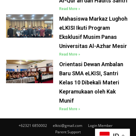
Al-Qur’an dan Hadits Santri
Read More »
Mahasiswa Markaz Lughoh
eLKISI Ikuti Program
Eksklusif Musim Panas
Universitas Al-Azhar Mesir
Read More »
Orientasi Dewan Ambalan
Baru SMA eLKISI, Santri
Kelas 10 Dibekali Materi
Kepramukaan oleh Kak
Munif
Read More »
+62321 6850002
elkisi@gmail.com
Login Member
Parent Support
ID