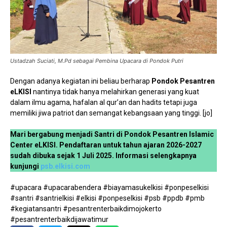
Ustadzah Suciati, M.Pd sebagai Pembina Upacara di Pondok Putri
Dengan adanya kegiatan ini beliau berharap
Pondok Pesantren
eLKISI
nantinya tidak hanya melahirkan generasi yang kuat
dalam ilmu agama, hafalan al qur’an dan hadits tetapi juga
memiliki jiwa patriot dan semangat kebangsaan yang tinggi. [jo]
Mari bergabung menjadi Santri di Pondok Pesantren Islamic
Center eLKISI. Pendaftaran untuk tahun ajaran 2026-2027
sudah dibuka sejak 1 Juli 2025. Informasi selengkapnya
kunjungi
psb.elkisi.com
#upacara #upacarabendera #biayamasukelkisi #ponpeselkisi
#santri #santrielkisi #elkisi #ponpeselkisi #psb #ppdb #pmb
#kegiatansantri #pesantrenterbaikdimojokerto
#pesantrenterbaikdijawatimur