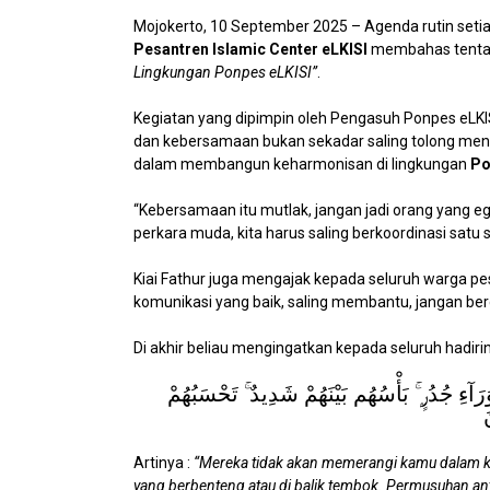
Mojokerto, 10 September 2025 – Agenda rutin setia
Pesantren Islamic Center eLKISI
membahas tent
Lingkungan Ponpes eLKISI”
.
Kegiatan yang dipimpin oleh Pengasuh Ponpes eLKI
dan kebersamaan bukan sekadar saling tolong meno
dalam membangun keharmonisan di lingkungan
Po
“Kebersamaan itu mutlak, jangan jadi orang yang 
perkara muda, kita harus saling berkoordinasi satu sa
Kiai Fathur juga mengajak kepada seluruh warga p
komunikasi yang baik, saling membantu, jangan ber
Di akhir beliau mengingatkan kepada seluruh hadiri
َآءِ جُدُرٍۭ ۚ بَأْسُهُم بَيْنَهُمْ شَدِيدٌ ۚ تَحْسَبُهُمْ
َ
Artinya :
“Mereka tidak akan memerangi kamu dalam 
yang berbenteng atau di balik tembok. Permusuhan an