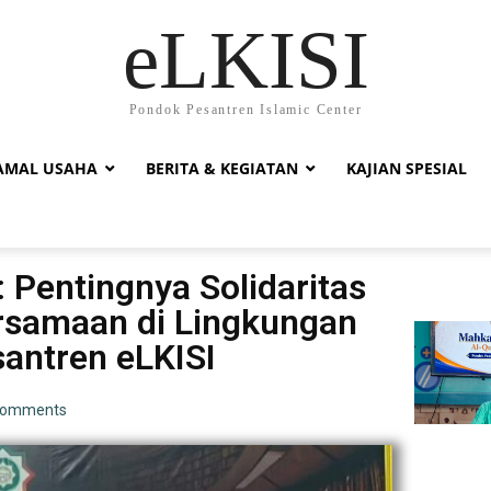
eLKISI
Pondok Pesantren Islamic Center
AMAL USAHA
BERITA & KEGIATAN
KAJIAN SPESIAL
: Pentingnya Solidaritas
samaan di Lingkungan
antren eLKISI
Comments