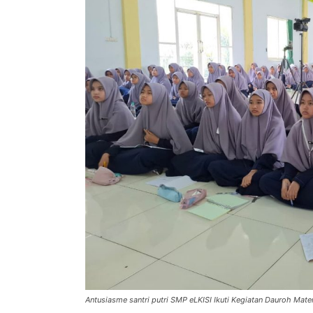
Antusiasme santri putri SMP eLKISI Ikuti Kegiatan Dauroh Mat