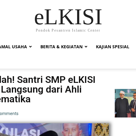
eLKISI
Pondok Pesantren Islamic Center
AMAL USAHA
BERITA & KEGIATAN
KAJIAN SPESIAL
ah! Santri SMP eLKISI
 Langsung dari Ahli
matika
Comments