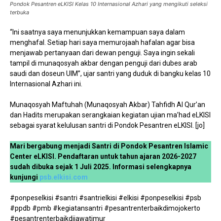
Pondok Pesantren eLKISI Kelas 10 Internasional Azhari yang mengikuti seleksi
terbuka
“Ini saatnya saya menunjukkan kemampuan saya dalam
menghafal. Setiap hari saya memurojaah hafalan agar bisa
menjawab pertanyaan dari dewan penguji. Saya ingin sekali
tampil di munaqosyah akbar dengan penguji dari dubes arab
saudi dan doseun UIM”, ujar santri yang duduk di bangku kelas 10
Internasional Azhari ini.
Munaqosyah Maftuhah (Munaqosyah Akbar) Tahfidh Al Qur’an
dan Hadits merupakan serangkaian kegiatan ujian ma’had eLKISI
sebagai syarat kelulusan santri di Pondok Pesantren eLKISI. [jo]
Mari bergabung menjadi Santri di Pondok Pesantren Islamic
Center eLKISI. Pendaftaran untuk tahun ajaran 2026-2027
sudah dibuka sejak 1 Juli 2025. Informasi selengkapnya
kunjungi
psb.elkisi.com
#ponpeselkisi #santri #santrielkisi #elkisi #ponpeselkisi #psb
#ppdb #pmb #kegiatansantri #pesantrenterbaikdimojokerto
#pesantrenterbaikdijawatimur