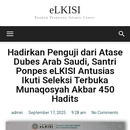
eLKISI
Pondok Pesantren Islamic Center
Hadirkan Penguji dari Atase
Dubes Arab Saudi, Santri
Ponpes eLKISI Antusias
Ikuti Seleksi Terbuka
Munaqosyah Akbar 450
Hadits
admin
September 17, 2025
9:28 am
No Comments