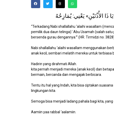
ا الأُذُنَيْنِ» يَعْنِي: يُمَازِحُهُ
“Terkadang Nabi shallallahu ‘alaihi wasallam (men
pemilik dua daun telinga).’ Abu Usamah (salah sat
bersenda gurau dengannya.’” (HR. Tirmidzi no. 3828
Nabi shallallahu ‘alaihi wasallam menggunakan b
anak kecil, sembari melatih mereka untuk terbiasa
Hadirin yang dirahmati Allah.
kita pernah menjadi mereka (anak kecil) dan betapa 
bermain, bercanda dan mengajak berbicara.
Tentu itu hal yang Indah, kita bisa ciptakan suasana
lingkungan kita.
Semoga bisa menjadi ladang pahala bagi kita, yan
Aamiin yaa rabbal ‘aalamiin.