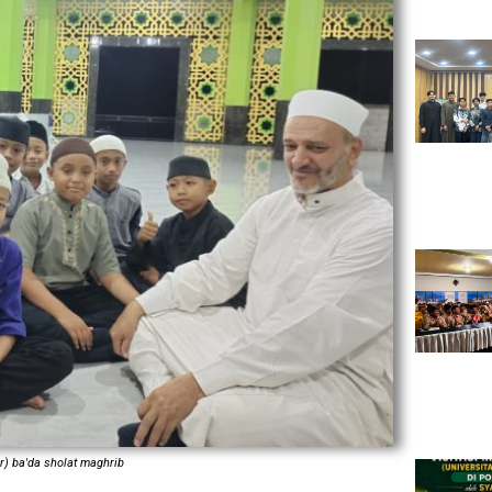
r) ba'da sholat maghrib