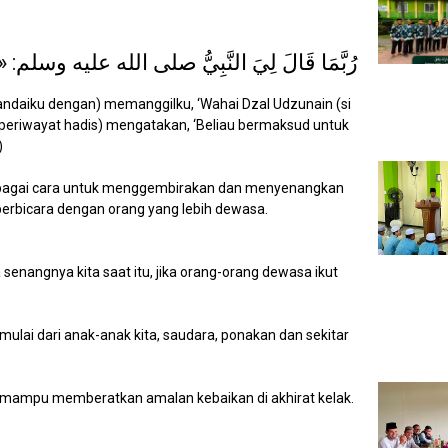
رُبَّمَا قَالَ لِيَ النَّبِيُّ صلى الله عليه وسلم: «يَا ذَ
candaiku dengan) memanggilku, ‘Wahai Dzal Udzunain (si
u periwayat hadis) mengatakan, ‘Beliau bermaksud untuk
)
erbagai cara untuk menggembirakan dan menyenangkan
 berbicara dengan orang yang lebih dewasa.
senangnya kita saat itu, jika orang-orang dewasa ikut
 mulai dari anak-anak kita, saudara, ponakan dan sekitar
g mampu memberatkan amalan kebaikan di akhirat kelak.