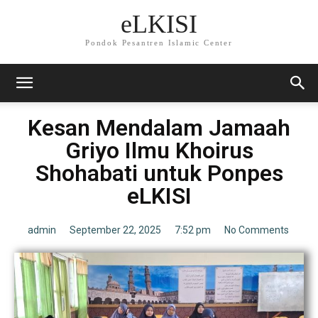
eLKISI
Pondok Pesantren Islamic Center
Kesan Mendalam Jamaah
Griyo Ilmu Khoirus
Shohabati untuk Ponpes
eLKISI
admin
September 22, 2025
7:52 pm
No Comments