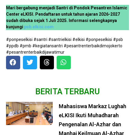
Mari bergabung menjadi Santri di Pondok Pesantren Islamic
Center eLKISI. Pendaftaran untuk tahun ajaran 2026-2027
sudah dibuka sejak 1 Juli 2025. Informasi selengkapnya
kunjungi
psb.elkisi.com
#ponpeselkisi #santri #santrielkisi #elkisi #ponpeselkisi #psb
#ppdb #pmb #kegiatansantri #pesantrenterbaikdimojokerto
#pesantrenterbaikdijawatimur
BERITA TERBARU
Mahasiswa Markaz Lughah
eLKISI Ikuti Muhadharah
Pengenalan Al-Azhar dan
Manhaj Keilmuan Al-Azhar