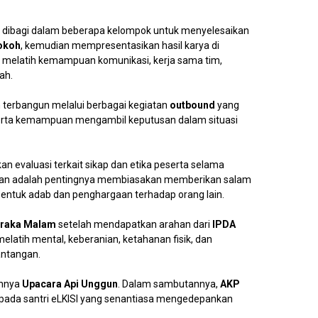
.
ta dibagi dalam beberapa kelompok untuk menyelesaikan
kokoh
, kemudian mempresentasikan hasil karya di
ini melatih kemampuan komunikasi, kerja sama tim,
ah.
erbangun melalui berbagai kegiatan
outbound
yang
, serta kemampuan mengambil keputusan dalam situasi
n evaluasi terkait sikap dan etika peserta selama
kankan adalah pentingnya membiasakan memberikan salam
entuk adab dan penghargaan terhadap orang lain.
raka Malam
setelah mendapatkan arahan dari
IPDA
melatih mental, keberanian, ketahanan fisik, dan
antangan.
annya
Upacara Api Unggun
. Dalam sambutannya,
AKP
ada santri eLKISI yang senantiasa mengedepankan