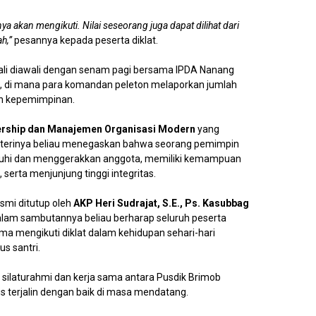
ya akan mengikuti. Nilai seseorang juga dapat dilihat dari
h,”
pesannya kepada peserta diklat.
bali diawali dengan senam pagi bersama IPDA Nanang
, di mana para komandan peleton melaporkan jumlah
an kepemimpinan.
rship dan Manajemen Organisasi Modern
yang
aterinya beliau menegaskan bahwa seorang pemimpin
aruhi dan menggerakkan anggota, memiliki kemampuan
serta menjunjung tinggi integritas.
smi ditutup oleh
AKP Heri Sudrajat, S.E., Ps. Kasubbag
alam sambutannya beliau berharap seluruh peserta
a mengikuti diklat dalam kehidupan sehari-hari
s santri.
silaturahmi dan kerja sama antara Pusdik Brimob
s terjalin dengan baik di masa mendatang.