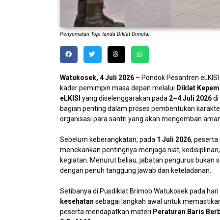
Penyematan Topi tanda Diklat Dimulai
Watukosek, 4 Juli 2026
– Pondok Pesantren eLKIS
kader pemimpin masa depan melalui
Diklat Kepem
eLKISI
yang diselenggarakan pada
2–4 Juli 2026
di
bagian penting dalam proses pembentukan karakte
organisasi para santri yang akan mengemban aman
Sebelum keberangkatan, pada
1 Juli 2026
, pesert
menekankan pentingnya menjaga niat, kedisiplinan
kegiatan. Menurut beliau, jabatan pengurus bukan 
dengan penuh tanggung jawab dan keteladanan.
Setibanya di Pusdiklat Brimob Watukosek pada hari
kesehatan
sebagai langkah awal untuk memastikan k
peserta mendapatkan materi
Peraturan Baris Ber