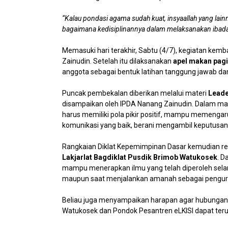
“Kalau pondasi agama sudah kuat, insyaallah yang lainn
bagaimana kedisiplinannya dalam melaksanakan ibada
Memasuki hari terakhir, Sabtu (4/7), kegiatan kem
Zainudin. Setelah itu dilaksanakan
apel makan pagi
anggota sebagai bentuk latihan tanggung jawab d
Puncak pembekalan diberikan melalui materi
Leade
disampaikan oleh IPDA Nanang Zainudin. Dalam m
harus memiliki pola pikir positif, mampu memeng
komunikasi yang baik, berani mengambil keputusan, 
Rangkaian Diklat Kepemimpinan Dasar kemudian re
Lakjarlat Bagdiklat Pusdik Brimob Watukosek
. D
mampu menerapkan ilmu yang telah diperoleh selam
maupun saat menjalankan amanah sebagai penguru
Beliau juga menyampaikan harapan agar hubungan 
Watukosek dan Pondok Pesantren eLKISI dapat teru