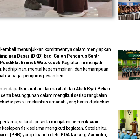
I kembali menunjukkan komitmennya dalam menyiapkan
impinan Dasar (DKD) bagi Calon Pengurus Santri
Pusdiklat Brimob Watukosek
. Kegiatan ini menjadi
r, kedisiplinan, mental kepemimpinan, dan kemampuan
ah sebagai pengurus pesantren.
a mendapatkan arahan dan nasihat dari
Abah Kyai
. Beliau
, serta kesungguhan dalam mengikuti setiap rangkaian
sekadar posisi, melainkan amanah yang harus dijalankan
 pertama, seluruh peserta menjalani
pemeriksaan
esiapan fisik selama mengikuti kegiatan. Setelah itu,
baris (PBB)
yang dipandu oleh
IPDA Nanang Zainudin,