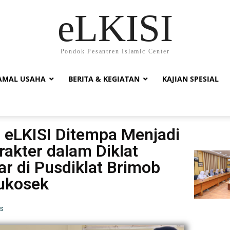
eLKISI
Pondok Pesantren Islamic Center
AMAL USAHA
BERITA & KEGIATAN
KAJIAN SPESIAL
i eLKISI Ditempa Menjadi
akter dalam Diklat
r di Pusdiklat Brimob
ukosek
s