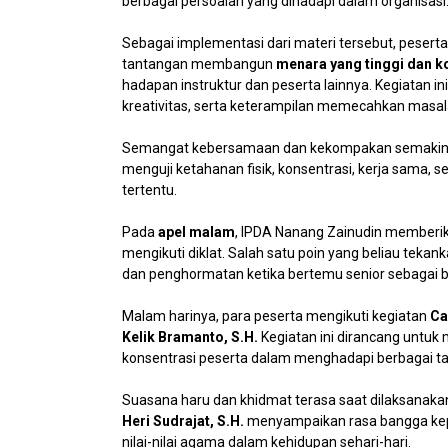
berbagai persoalan yang dihadapi dalam organisasi
Sebagai implementasi dari materi tersebut, peser
tantangan membangun
menara yang tinggi dan 
hadapan instruktur dan peserta lainnya. Kegiatan 
kreativitas, serta keterampilan memecahkan masal
Semangat kebersamaan dan kekompakan semakin t
menguji ketahanan fisik, konsentrasi, kerja sama
tertentu.
Pada
apel malam
, IPDA Nanang Zainudin memberika
mengikuti diklat. Salah satu poin yang beliau te
dan penghormatan ketika bertemu senior sebagai b
Malam harinya, para peserta mengikuti kegiatan
Ca
Kelik Bramanto, S.H.
Kegiatan ini dirancang untuk 
konsentrasi peserta dalam menghadapi berbagai t
Suasana haru dan khidmat terasa saat dilaksanak
Heri Sudrajat, S.H.
menyampaikan rasa bangga kep
nilai-nilai agama dalam kehidupan sehari-hari.