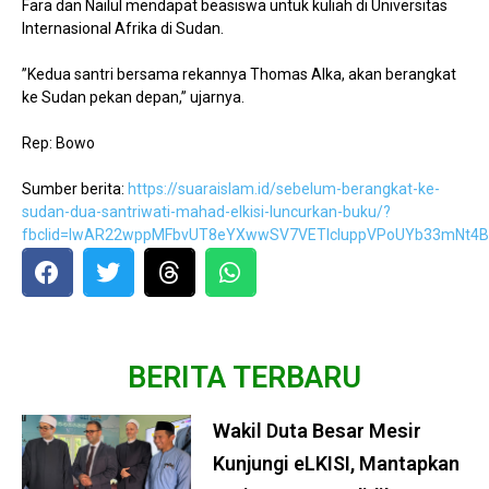
Fara dan Nailul mendapat beasiswa untuk kuliah di Universitas
Internasional Afrika di Sudan.
”Kedua santri bersama rekannya Thomas Alka, akan berangkat
ke Sudan pekan depan,” ujarnya.
Rep: Bowo
Sumber berita:
https://suaraislam.id/sebelum-berangkat-ke-
sudan-dua-santriwati-mahad-elkisi-luncurkan-buku/?
fbclid=IwAR22wppMFbvUT8eYXwwSV7VETlcIuppVPoUYb33mNt4B
BERITA TERBARU
Wakil Duta Besar Mesir
Kunjungi eLKISI, Mantapkan