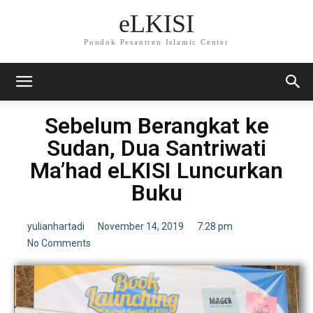
eLKISI
Pondok Pesantren Islamic Center
Sebelum Berangkat ke
Sudan, Dua Santriwati
Ma’had eLKISI Luncurkan
Buku
yulianhartadi
November 14, 2019
7:28 pm
No Comments