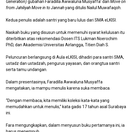
Generation)
gubahan Faradilla Awwaluna Musyaffa’ dan
Move on
from Jahiliyah Move in to Jannah
yang ditulis Nailul Muwafaqoh.
Kedua penulis adalah santri yang baru lulus dari SMA eLKISI.
Naskah buku yang disusun untuk memenuhi syarat kelulusan itu
diterbitkan atas rekomendasi Dosen ITS Lukman Noerochim
PhD, dan Akademisi Universitas Airlangga, Titien Diah S.
Peluncuran berlangsung di Aula eLKISI, dihadiri para santri SMA,
ustadz dan ustadzah, pengurus yayasan, dan orangtua santri
serta tamu undangan.
Dalam presentasinya, Faradilla Awwaluna Musyaffa
mengatakan, ia mampu menulis karena suka membaca.
“Dengan membaca, kita memiliki koleksi kata-kata yang
memudahkan untuk menulis,” kata gadis 17 tahun asal Surabaya
ini.
Fara mengungkapkan, dalam menyusun buku pertamanya ini, ia
harus menempuh