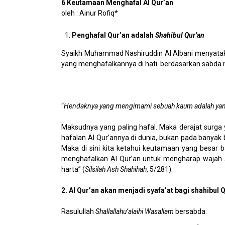
6 Keutamaan Menghafal Al Qur’an
oleh : Ainur Rofiq*
Penghafal Qur’an adalah
Shahibul Qur’an
Syaikh Muhammad Nashiruddin Al Albani menyataka
yang menghafalkannya di hati. berdasarkan sabda 
“
Hendaknya yang mengimami sebuah kaum adalah yang p
Maksudnya yang paling hafal. Maka derajat surga
hafalan Al Qur’annya di dunia, bukan pada banyak
Maka di sini kita ketahui keutamaan yang besar 
menghafalkan Al Qur’an untuk mengharap wajah 
harta” (
Silsilah Ash Shahihah
, 5/281).
2. Al Qur’an akan menjadi syafa’at bagi shahibul 
Rasulullah
Shallallahu’alaihi Wasallam
bersabda: