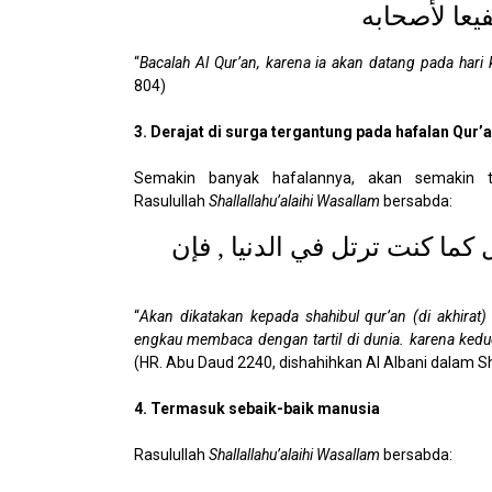
فيعا لأصحابه
“
Bacalah Al Qur’an, karena ia akan datang pada hari 
804)
3. Derajat di surga tergantung pada hafalan Qur’
Semakin banyak hafalannya, akan semakin t
Rasulullah
Shallallahu’alaihi Wasallam
bersabda:
 كما كنت ترتل في الدنيا , فإن
“
Akan dikatakan kepada shahibul qur’an (di akhirat)
engkau membaca dengan tartil di dunia. karena ked
(HR. Abu Daud 2240, dishahihkan Al Albani dalam S
4. Termasuk sebaik-baik manusia
Rasulullah
Shallallahu’alaihi Wasallam
bersabda: