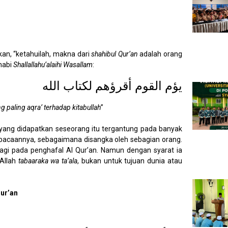
n, “ketahuilah, makna dari
shahibul Qur’an
adalah orang
nabi
Shallallahu’alaihi Wasallam
:
يؤم القوم أقرؤهم لكتاب الله
aling aqra’ terhadap kitabullah
”
 yang didapatkan seseorang itu tergantung pada banyak
 bacaannya, sebagaimana disangka oleh sebagian orang.
bagi pada penghafal Al Qur’an. Namun dengan syarat ia
Allah
tabaaraka wa ta’ala
, bukan untuk tujuan dunia atau
Qur’an