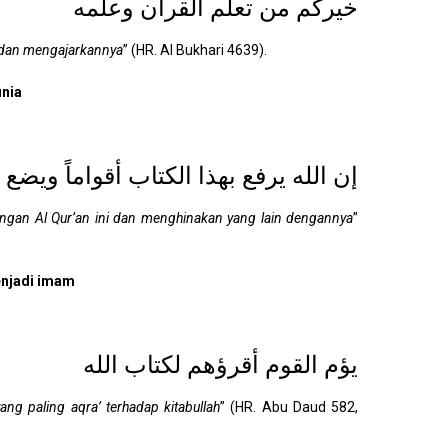
خيركم من تعلم القرآن وعلَّمه
n dan mengajarkannya
” (HR. Al Bukhari 4639).
unia
إن الله يرفع بهذا الكتاب أقواماً ويضع 
gan Al Qur’an ini dan menghinakan yang lain dengannya
”
enjadi imam
يؤم القوم أقرؤهم لكتاب الله
 paling aqra’ terhadap kitabullah
” (HR. Abu Daud 582,