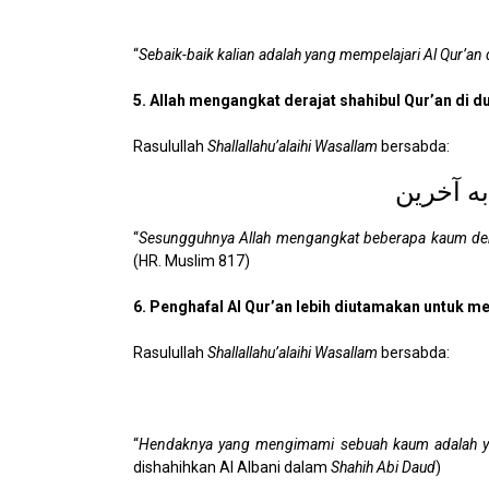
“
Sebaik-baik kalian adalah yang mempelajari Al Qur’a
5. Allah mengangkat derajat shahibul Qur’an di d
Rasulullah
Shallallahu’alaihi Wasallam
bersabda:
به آخرين
“
Sesungguhnya Allah mengangkat beberapa kaum den
(HR. Muslim 817)
6. Penghafal Al Qur’an lebih diutamakan untuk m
Rasulullah
Shallallahu’alaihi Wasallam
bersabda:
“
Hendaknya yang mengimami sebuah kaum adalah yang
dishahihkan Al Albani dalam
Shahih Abi Daud
)