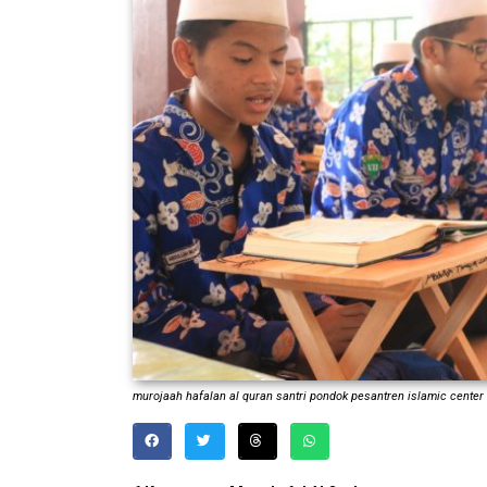
murojaah hafalan al quran santri pondok pesantren islamic center 