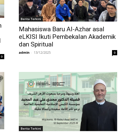
Berita Terkini
n
Mahasiswa Baru Al-Azhar asal
eLKISI Ikuti Pembekalan Akademik
l
dan Spiritual
admin
-
13/12/2025
0
0
Berita Terkini