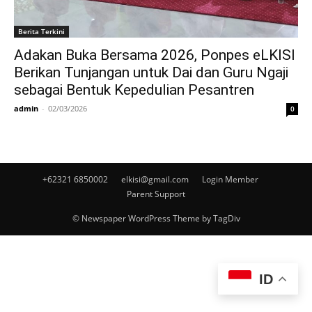
Berita Terkini
Adakan Buka Bersama 2026, Ponpes eLKISI
Berikan Tunjangan untuk Dai dan Guru Ngaji
sebagai Bentuk Kepedulian Pesantren
admin
-
02/03/2026
0
+62321 6850002
elkisi@gmail.com
Login Member
Parent Support
© Newspaper WordPress Theme by TagDiv
ID