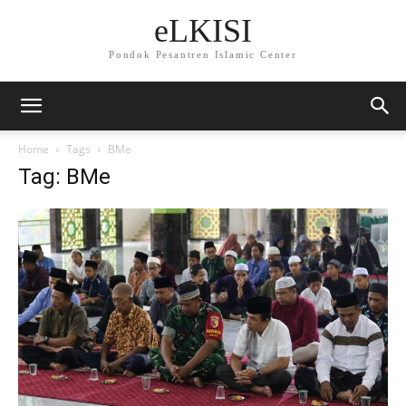
eLKISI
Pondok Pesantren Islamic Center
Home
Tags
BMe
Tag: BMe