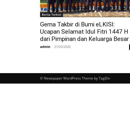
Berita Terkini
Gema Takbir di Bumi eLKISI:
Ucapan Selamat Idul Fitri 1447 H
dari Pimpinan dan Keluarga Besar
admin
-
21/03/2026
© Newspaper WordPress Theme by TagDiv