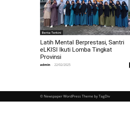
Berita Terkini
Latih Mental Berprestasi, Santri
eLKISI Ikuti Lomba Tingkat
Provinsi
admin
-
22/02/2025
© Newspaper WordPress Theme by TagDiv