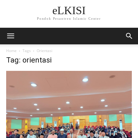
eLKISI
Pondok Pesantren Islamic Center
Home
Tags
Orientasi
Tag: orientasi