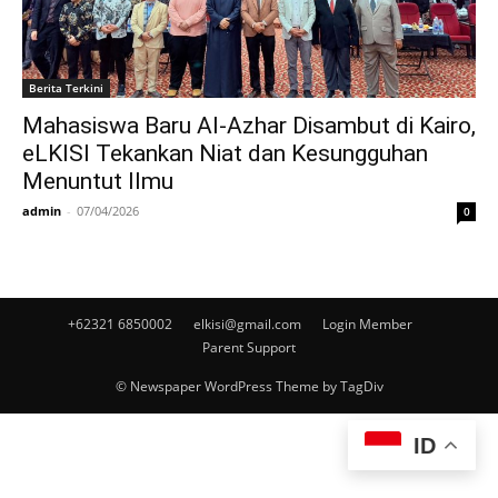
Berita Terkini
Mahasiswa Baru Al-Azhar Disambut di Kairo,
eLKISI Tekankan Niat dan Kesungguhan
Menuntut Ilmu
admin
-
07/04/2026
0
+62321 6850002
elkisi@gmail.com
Login Member
Parent Support
© Newspaper WordPress Theme by TagDiv
ID