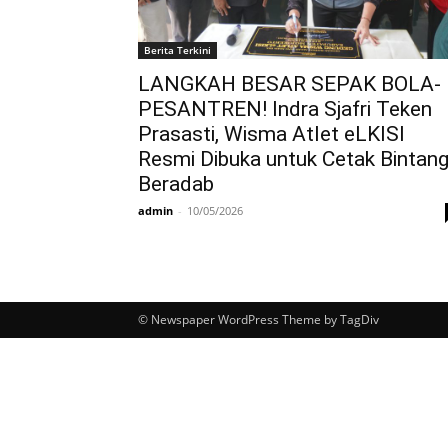
Berita Terkini
LANGKAH BESAR SEPAK BOLA-
PESANTREN! Indra Sjafri Teken
Prasasti, Wisma Atlet eLKISI
Resmi Dibuka untuk Cetak Bintan
Beradab
admin
-
10/05/2026
© Newspaper WordPress Theme by TagDiv