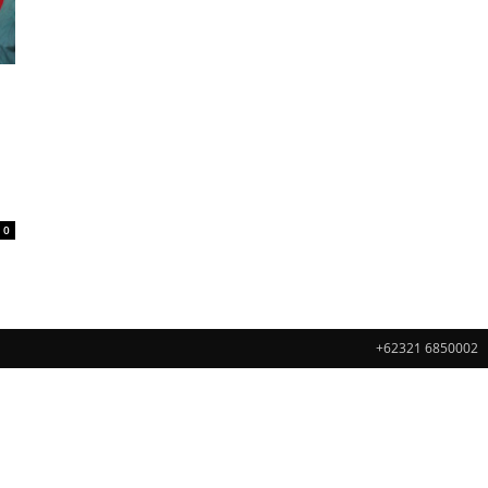
g
0
+62321 6850002