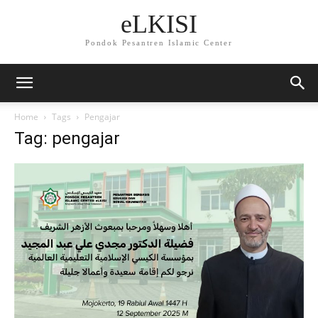
eLKISI
Pondok Pesantren Islamic Center
Home
Tags
Pengajar
Tag: pengajar