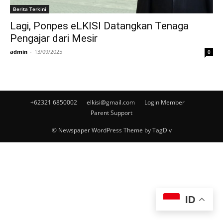
Berita Terkini
Lagi, Ponpes eLKISI Datangkan Tenaga
Pengajar dari Mesir
admin
-
13/09/2025
0
+62321 6850002
elkisi@gmail.com
Login Member
Parent Support
© Newspaper WordPress Theme by TagDiv
ID