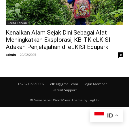
Berita Terkini
Kenalkan Alam Sejak Dini Sebagai Alat
Meningkatkan Eksplorasi, KB-TK eLKISI
Adakan Penjelajahan di eLKISI Edupark
admin
-
20/02/2025
0
+62321 6850002
elkisi@gmail.com
Login Member
Parent Support
© Newspaper WordPress Theme by TagDiv
ID