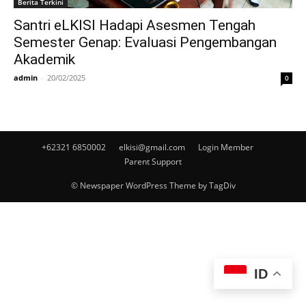
Berita Terkini
Santri eLKISI Hadapi Asesmen Tengah
Semester Genap: Evaluasi Pengembangan
Akademik
admin
-
20/02/2025
0
+62321 6850002
elkisi@gmail.com
Login Member
Parent Support
© Newspaper WordPress Theme by TagDiv
ID