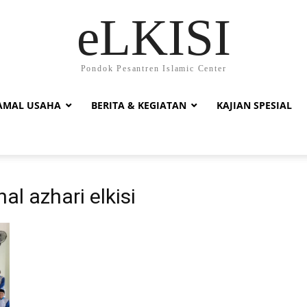
eLKISI
Pondok Pesantren Islamic Center
AMAL USAHA
BERITA & KEGIATAN
KAJIAN SPESIAL
al azhari elkisi