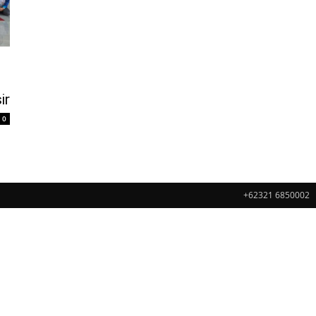
ir
0
+62321 6850002