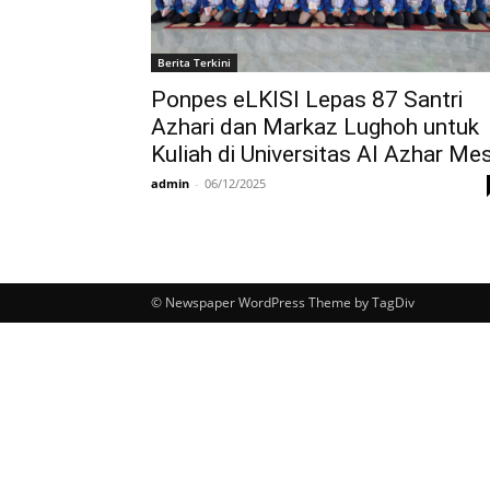
Berita Terkini
Ponpes eLKISI Lepas 87 Santri
Azhari dan Markaz Lughoh untuk
Kuliah di Universitas Al Azhar Mes
admin
-
06/12/2025
© Newspaper WordPress Theme by TagDiv