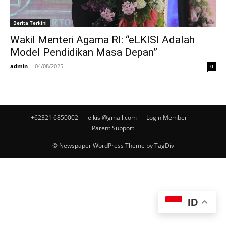
Berita Terkini
Wakil Menteri Agama RI: “eLKISI Adalah
Model Pendidikan Masa Depan”
admin
-
04/08/2025
0
+62321 6850002
elkisi@gmail.com
Login Member
Parent Support
© Newspaper WordPress Theme by TagDiv
ID