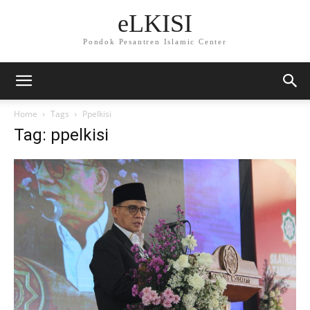
eLKISI
Pondok Pesantren Islamic Center
Home
Tags
Ppelkisi
Tag: ppelkisi