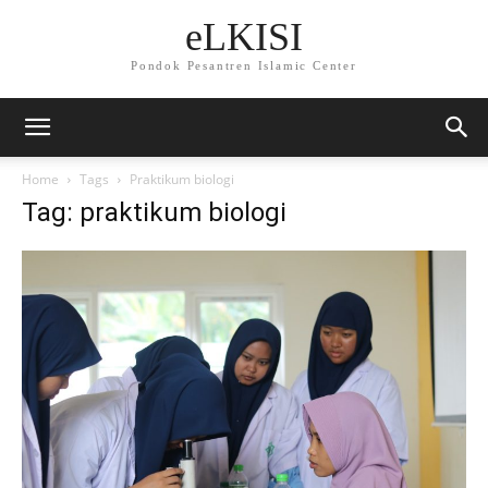
eLKISI
Pondok Pesantren Islamic Center
Home
Tags
Praktikum biologi
Tag: praktikum biologi