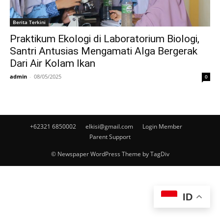
Berita Terkini
Praktikum Ekologi di Laboratorium Biologi,
Santri Antusias Mengamati Alga Bergerak
Dari Air Kolam Ikan
admin
-
08/05/2025
0
+62321 6850002
elkisi@gmail.com
Login Member
Parent Support
© Newspaper WordPress Theme by TagDiv
ID