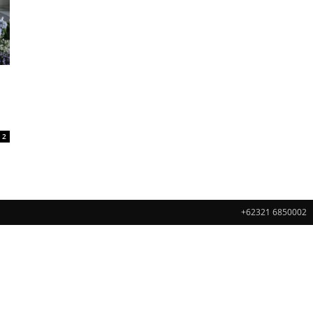
2
+62321 6850002