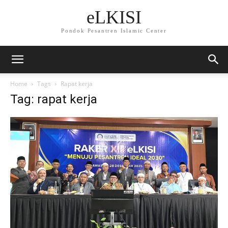
eLKISI
Pondok Pesantren Islamic Center
Home
Tags
Rapat kerja
Tag: rapat kerja