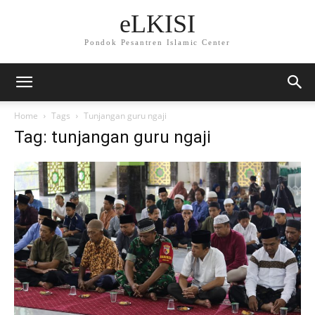
eLKISI
Pondok Pesantren Islamic Center
Home
Tags
Tunjangan guru ngaji
Tag: tunjangan guru ngaji