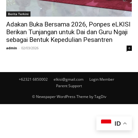
Berita Terkini
Adakan Buka Bersama 2026, Ponpes eLKISI
Berikan Tunjangan untuk Dai dan Guru Ngaji
sebagai Bentuk Kepedulian Pesantren
admin
-
02/03/2026
0
+62321 6850002
elkisi@gmail.com
Login Member
Parent Support
© Newspaper WordPress Theme by TagDiv
ID