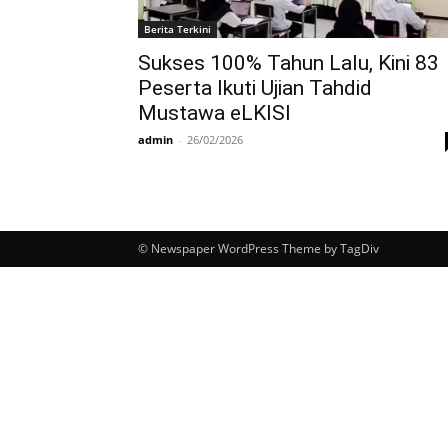
Berita Terkini
Sukses 100% Tahun Lalu, Kini 83
Peserta Ikuti Ujian Tahdid
Mustawa eLKISI
admin
-
26/02/2026
© Newspaper WordPress Theme by TagDiv