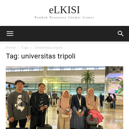
eLKISI
Pondok Pesantren Islamic Center
Home
Tags
Universitas tripoli
Tag: universitas tripoli