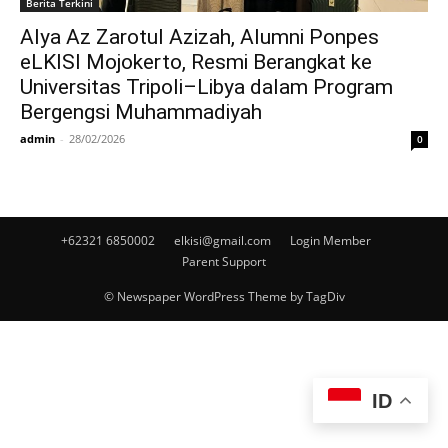
Berita Terkini
Alya Az Zarotul Azizah, Alumni Ponpes
eLKISI Mojokerto, Resmi Berangkat ke
Universitas Tripoli–Libya dalam Program
Bergengsi Muhammadiyah
admin
-
28/02/2026
0
+62321 6850002
elkisi@gmail.com
Login Member
Parent Support
© Newspaper WordPress Theme by TagDiv
ID