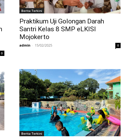
Berita Terkini
Praktikum Uji Golongan Darah
Santri Kelas 8 SMP eLKISI
n
Mojokerto
admin
-
15/02/2025
0
0
Berita Terkini