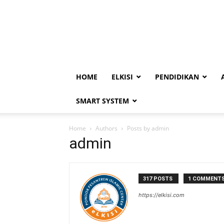
HOME
ELKISI
PENDIDIKAN
SMART SYSTEM
Home
Authors
Posts by admin
admin
317 POSTS
1 COMMENT
https://elkisi.com