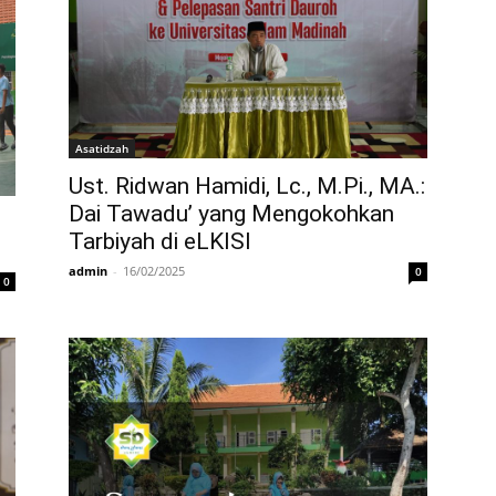
Asatidzah
Ust. Ridwan Hamidi, Lc., M.Pi., MA.:
Dai Tawadu’ yang Mengokohkan
Tarbiyah di eLKISI
admin
-
16/02/2025
0
0