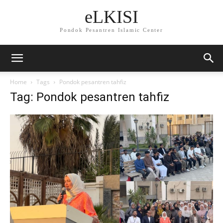
eLKISI
Pondok Pesantren Islamic Center
Home
Tags
Pondok pesantren tahfiz
Tag: Pondok pesantren tahfiz