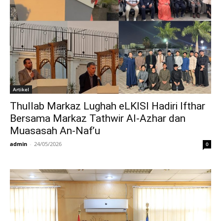
Artikel
Thullab Markaz Lughah eLKISI Hadiri Ifthar
Bersama Markaz Tathwir Al-Azhar dan
Muasasah An-Naf’u
admin
-
24/05/2026
0