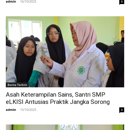
admin
-
16/10/2025
0
Berita Terkini
Asah Keterampilan Sains, Santri SMP
eLKISI Antusias Praktik Jangka Sorong
admin
-
15/10/2025
0