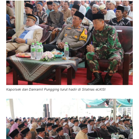
Kapolsek dan Danramil Pungging turut hadir di Silatnas eLKISI