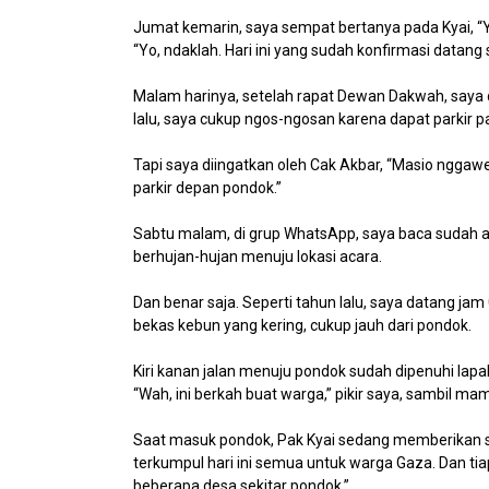
Jumat kemarin, saya sempat bertanya pada Kyai, “Y
“Yo, ndaklah. Hari ini yang sudah konfirmasi datang
Malam harinya, setelah rapat Dewan Dakwah, saya da
lalu, saya cukup ngos-ngosan karena dapat parkir pa
Tapi saya diingatkan oleh Cak Akbar, “Masio nggawe 
parkir depan pondok.”
Sabtu malam, di grup WhatsApp, saya baca sudah ad
berhujan-hujan menuju lokasi acara.
Dan benar saja. Seperti tahun lalu, saya datang jam 0
bekas kebun yang kering, cukup jauh dari pondok.
Kiri kanan jalan menuju pondok sudah dipenuhi lap
“Wah, ini berkah buat warga,” pikir saya, sambil ma
Saat masuk pondok, Pak Kyai sedang memberikan 
terkumpul hari ini semua untuk warga Gaza. Dan t
beberapa desa sekitar pondok.”