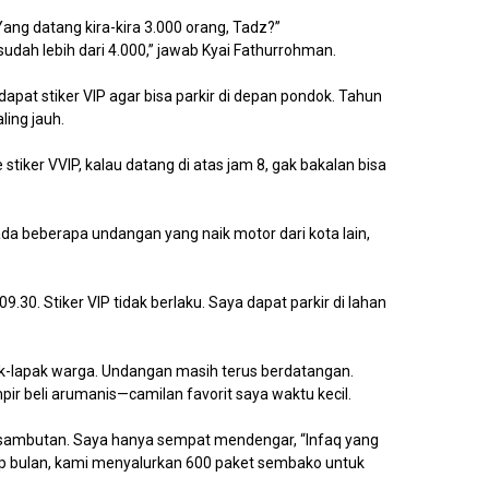
ang datang kira-kira 3.000 orang, Tadz?”
 sudah lebih dari 4.000,” jawab Kyai Fathurrohman.
pat stiker VIP agar bisa parkir di depan pondok. Tahun
ling jauh.
stiker VVIP, kalau datang di atas jam 8, gak bakalan bisa
a beberapa undangan yang naik motor dari kota lain,
9.30. Stiker VIP tidak berlaku. Saya dapat parkir di lahan
ak-lapak warga. Undangan masih terus berdatangan.
mpir beli arumanis—camilan favorit saya waktu kecil.
sambutan. Saya hanya sempat mendengar, “Infaq yang
iap bulan, kami menyalurkan 600 paket sembako untuk