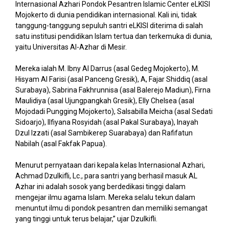
Internasional Azhari Pondok Pesantren Islamic Center eLKISI
Mojokerto di dunia pendidikan internasional. Kali ini, tidak
tanggung-tanggung sepuluh santri eLKISI diterima di salah
satu institusi pendidikan Islam tertua dan terkemuka di dunia,
yaitu Universitas Al-Azhar di Mesir.
Mereka ialah M. Ibny Al Darrus (asal Gedeg Mojokerto), M.
Hisyam Al Farisi (asal Panceng Gresik), A, Fajar Shiddiq (asal
Surabaya), Sabrina Fakhrunnisa (asal Balerejo Madiun), Firna
Maulidiya (asal Ujungpangkah Gresik), Elly Chelsea (asal
Mojodadi Pungging Mojokerto), Salsabilla Meicha (asal Sedati
Sidoarjo), Ilfiyana Rosyidah (asal Pakal Surabaya), Inayah
Dzul Izzati (asal Sambikerep Suarabaya) dan Rafifatun
Nabilah (asal Fakfak Papua).
Menurut pernyataan dari kepala kelas Internasional Azhari,
Achmad Dzulkifli, Lc., para santri yang berhasil masuk AL
Azhar ini adalah sosok yang berdedikasi tinggi dalam
mengejar ilmu agama Islam. Mereka selalu tekun dalam
menuntut ilmu di pondok pesantren dan memiliki semangat
yang tinggi untuk terus belajar,” ujar Dzulkifli.