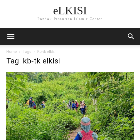
eLKISI
Pondok Pesantren Islamic Center
Home
Tags
Kb-tk elkisi
Tag: kb-tk elkisi