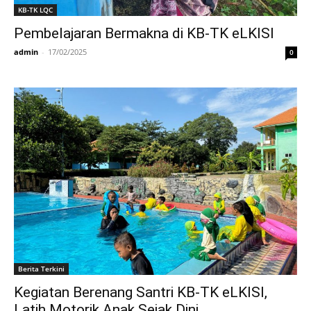
KB-TK LQC
Pembelajaran Bermakna di KB-TK eLKISI
admin
-
17/02/2025
0
Berita Terkini
Kegiatan Berenang Santri KB-TK eLKISI,
Latih Motorik Anak Sejak Dini