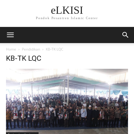
eLKISI
Pondok Pesantren Islamic Center
Home
Pendidikan
KB-TK LQC
KB-TK LQC