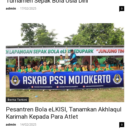
Turnamen Sepak Bola Usia Dini
admin
-
17/02/2025
0
Berita Terkini
Pesantren Bola eLKISI, Tanamkan Akhlaqul
Karimah Kepada Para Atlet
admin
-
14/02/2025
0