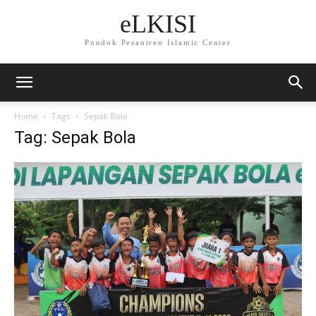
eLKISI
Pondok Pesantren Islamic Center
Home
Tags
Sepak Bola
Tag: Sepak Bola