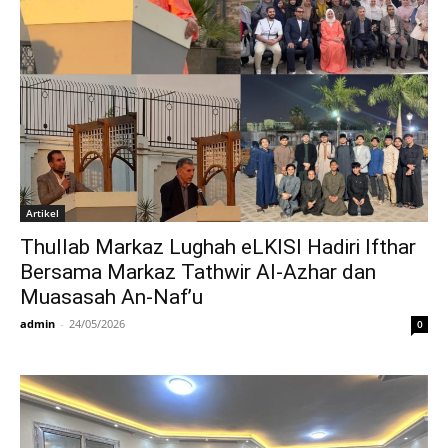
Artikel
Thullab Markaz Lughah eLKISI Hadiri Ifthar
Bersama Markaz Tathwir Al-Azhar dan
Muasasah An-Naf’u
admin
-
24/05/2026
0