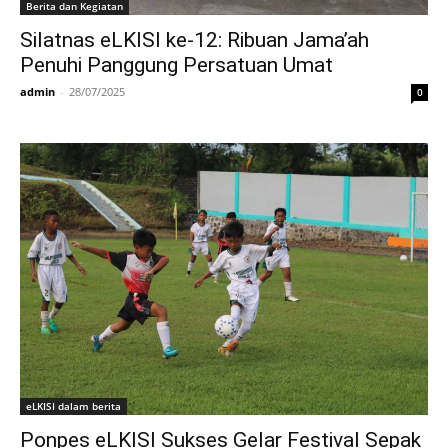
Berita dan Kegiatan
Silatnas eLKISI ke-12: Ribuan Jama’ah
Penuhi Panggung Persatuan Umat
admin
-
28/07/2025
0
eLKISI dalam berita
Ponpes eLKISI Sukses Gelar Festival Sepak