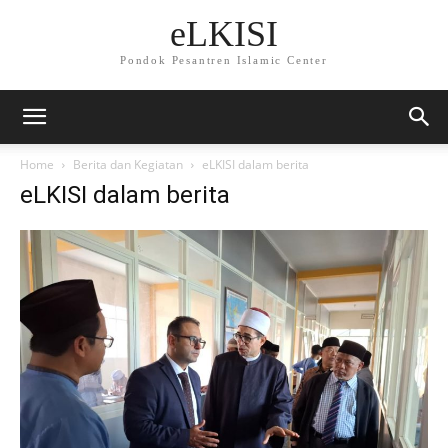
eLKISI
Pondok Pesantren Islamic Center
Home
Berita dan Kegiatan
eLKISI dalam berita
eLKISI dalam berita