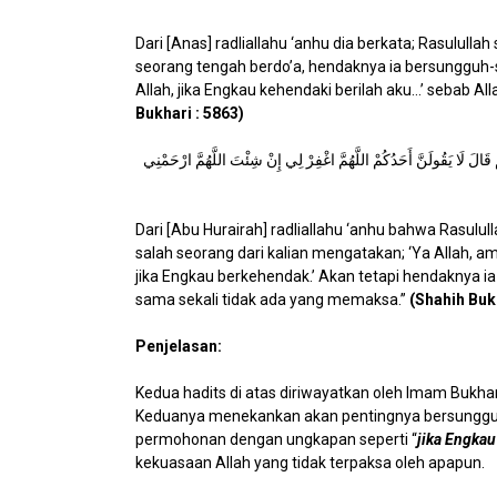
Dari [Anas] radliallahu ‘anhu dia berkata; Rasulullah
seorang tengah berdo’a, hendaknya ia bersungguh-
Allah, jika Engkau kehendaki berilah aku…’ sebab A
Bukhari : 5863)
قَالَ لَا يَقُولَنَّ أَحَدُكُمْ اللَّهُمَّ اغْفِرْ لِي إِنْ شِئْتَ اللَّهُمَّ ارْحَمْنِي
Dari [Abu Hurairah] radliallahu ‘anhu bahwa Rasulul
salah seorang dari kalian mengatakan; ‘Ya Allah, a
jika Engkau berkehendak.’ Akan tetapi hendaknya 
sama sekali tidak ada yang memaksa.”
(Shahih Bukh
Penjelasan:
Kedua hadits di atas diriwayatkan oleh Imam Bukha
Keduanya menekankan akan pentingnya bersunggu
permohonan dengan ungkapan seperti “
jika Engkau
kekuasaan Allah yang tidak terpaksa oleh apapun.