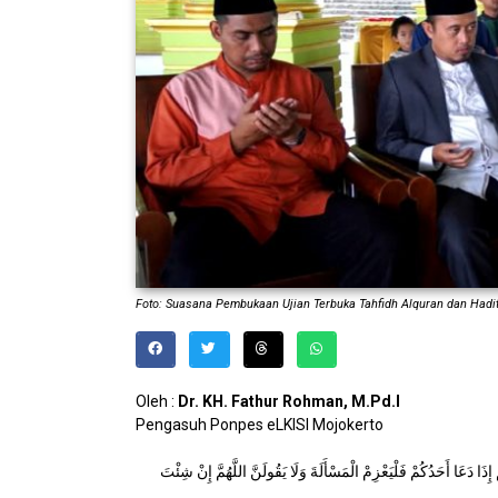
Foto: Suasana Pembukaan Ujian Terbuka Tahfidh Alquran dan Hadit
Oleh :
Dr. KH. Fathur Rohman, M.Pd.I
Pengasuh Ponpes eLKISI Mojokerto
 دَعَا أَحَدُكُمْ فَلْيَعْزِمْ الْمَسْأَلَةَ وَلَا يَقُولَنَّ اللَّهُمَّ إِنْ شِئْتَ