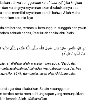
bahwa penggunaan kata “إن شئت” (jika Engkau
n dan kurangnya keyakinan akan dikabulkannya doa
a harus memiliki keyakinan penuh bahwa Allah Maha
berikan karunia-Nya.
 dalam berdoa, termasuk bersungguh-sungguh dan yakin
am sebuah hadits, Rasulullah shallallahu ‘alaihi
عَنِ ابْنِ عَبَّاسٍ، قَالَ: قَالَ رَسُولُ اللَّهِ صَلَّى اللَّهُ عَلَيْهِ وَسَلَّمَ: ادْعُوا اللَّهَ
مِنْ قَلْبٍ غَافِلٍ لَاهٍ.
ullah shallallahu ‘alaihi wasallam bersabda: “Berdoalah
 ketahuilah bahwa Allah tidak mengabulkan doa dari hati
midzi (No. 3479) dan dinilai hasan oleh Al-Albani dalam
nci agar doa dikabulkan. Selain kesungguhan
am berdoa, serta menjauhi ungkapan yang menunjukkan
ita kepada Allah.
Wallahu a’lam