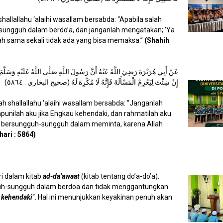
 shallallahu ‘alaihi wasallam bersabda: “Apabila salah
sungguh dalam berdo’a, dan janganlah mengatakan; ‘Ya
llah sama sekali tidak ada yang bisa memaksa.”
(Shahih
عَنْ أَبِي هُرَيْرَةَ رَضِيَ اللَّهُ عَنْهُ أَنَّ رَسُولَ اللَّهِ صَلَّى اللَّهُ عَلَيْهِ وَسَلَّمَ 
إِنْ شِئْتَ لِيَعْزِمْ الْمَسْأَلَةَ فَإِنَّهُ لَا مُكْرِهَ لَهُ (صحيح البخاري : ٥٨٦٤)
lah shallallahu ‘alaihi wasallam bersabda: “Janganlah
mpunilah aku jika Engkau kehendaki, dan rahmatilah aku
ia bersungguh-sungguh dalam meminta, karena Allah
ari : 5864)
ri dalam kitab
ad-da’awaat
(kitab tentang do’a-do’a).
h-sungguh dalam berdoa dan tidak menggantungkan
 kehendaki
“. Hal ini menunjukkan keyakinan penuh akan