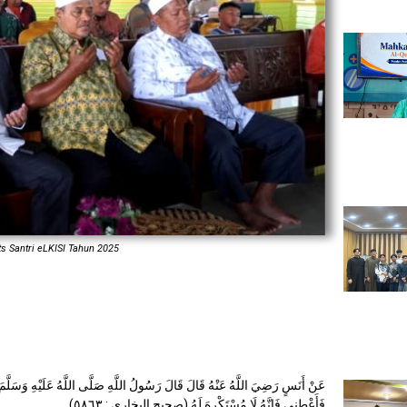
s Santri eLKISI Tahun 2025
عَنْ أَنَسٍ رَضِيَ اللَّهُ عَنْهُ قَالَ قَالَ رَسُولُ اللَّهِ صَلَّى اللَّهُ عَلَيْهِ وَسَلَّمَ إِذَا
فَأَعْطِنِي فَإِنَّهُ لَا مُسْتَكْرِهَ لَهُ (صحيح البخاري : ٥٨٦٣)