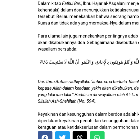
Dalam kitab
Fathul Bari
, Ibnu Hajar al-Asqalani menjelaskan 
kehendaki) dalam doa menunjukkan ketidakseriusa
tersebut. Beliau menekankan bahwa seorang hamb
Kuasa dan tidak ada yang memaksa-Nya dalam mem
Para ulama lain juga menekankan pentingnya adab
akan dikabulkannya doa. Sebagaimana disebutkan dal
wasallam bersabda:
 وَأَنْتُمْ مُوقِنُونَ بِالْإِجَابَةِ، وَاعْلَمُوا أَنَّ اللَّهَ لَا يَسْتَجِيبُ دُعَاءً
Dari Ibnu Abbas radhiyallahu ‘anhuma, ia berkata: Rasul
kepada Allah dalam keadaan yakin akan dikabulkan, dan
yang lalai dan lalai.”
Hadits ini diriwayatkan oleh At-Tir
Silsilah Ash-Shahihah (No. 594).
Keyakinan dan kesungguhan dalam berdoa adalah ku
diperlukan keyakinan penuh dan kesungguhan dal
keraguan atau ketidakseriusan dalam permohonan k