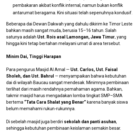
pembakaran akibat konflik internal, namun bukan konflik
antarumat beragama. Kini situasi telah sepenuhnya kondusif.
Beberapa dai Dewan Dakwah yang dahulu dikirim ke Timor Leste
bahkan masih sangat muda, berusia 15–16 tahun. Salah
satunya adalah
Ust. Rois asal Lamongan, Jawa Timur
, yang
hingga kini tetap bertahan melayani umat di area tersebut.
Minim Dai, Tinggi Harapan
Para pengurus Masjid Al Amal —
Ust. Carlos, Ust. Faisal
Sholeh, dan Ust. Bahrul
— menyampaikan bahwa kebutuhan
dai di wilayah Baucau sangat mendesak. Minimnya pembinaan
terlihat dari masih rendahnya pemahaman agama. Bahkan,
takmir masjid harus mengadakan lomba tingkat SMP–SMA
bertema
“Tata Cara Shalat yang Benar”
karena banyak siswa
belum memahami rukun-rukunnya.
Di sebelah masjid juga berdiri
sekolah dan panti asuhan
,
sehingga kebutuhan pembinaan keislaman semakin besar.