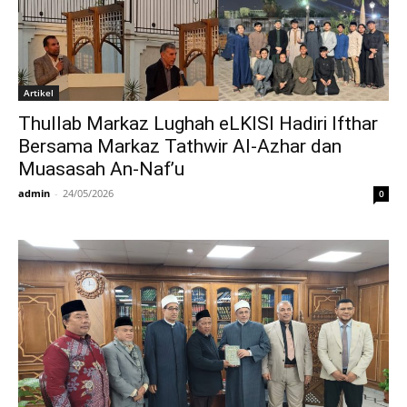
Artikel
Thullab Markaz Lughah eLKISI Hadiri Ifthar
Bersama Markaz Tathwir Al-Azhar dan
Muasasah An-Naf’u
admin
-
24/05/2026
0